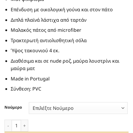
65.00€.
Επένδυση με οικολογική γούνα και στον πάτο
Διπλά πλαϊνά λάστιχα από ταρτάν
Μαλακός πάτος από microfiber
Τρακτερωτή αντιολισθητική σόλα
Ύψος τακουνιού 4 εκ.
Διαθέσιμα και σε nude ροζ, μαύρα λουστρίνι και
μαύρα ματ
Made in Portugal
Σύνθεση: PVC
Νούμερο
ΑΔΙΑΒΡΟΧΑ ΛΕΥΚΑ VEGAN ΜΠΟΤΑΚΙΑ LEMON JELLY WREN 03