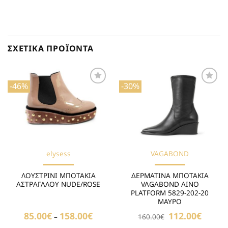
ΣΧΕΤΙΚΆ ΠΡΟΪΌΝΤΑ
-46%
-30%
Προσθήκη
Προσθήκη
στη Λίστα
στη Λίστα
Επιθυμιών
Επιθυμιών
elysess
VAGABOND
ΛΟΥΣΤΡΙΝΙ ΜΠΟΤΑΚΙΑ
ΔΕΡΜΑΤΙΝΑ ΜΠΟΤΑΚΙΑ
ΑΣΤΡΑΓΑΛΟΥ NUDE/ROSE
VAGABOND AINO
PLATFORM 5829-202-20
ΜΑΥΡΟ
85.00
€
158.00
€
Price
Original
112.00
€
Η
–
160.00
€
range:
price
τρέχου
85.00€
was:
τιμή