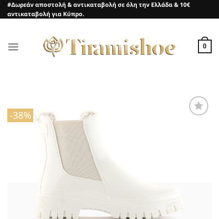
Μετάβαση
#Δωρεάν αποστολή & αντικαταβολή σε όλη την Ελλάδα & 10€
αντικαταβολή για Κύπρο.
στο
περιεχόμενο
0
-38%
Προσθήκη
στη Λίστα
Επιθυμιών