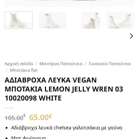
Αρχική σελίδα
/
Μοντέρνα Παπούτσια
/
Γυναικεία Παπούτσια
/
Μποτάκια flat
ΑΔΙΑΒΡΟΧΑ ΛΕΥΚΑ VEGAN
ΜΠΟΤΑΚΙΑ LEMON JELLY WREN 03
10020098 WHITE
Original
65.00
Η
€
€
105.00
price
τρέχουσα
was:
τιμή
Αδιάβροχα λευκά chelsea γαλοτσάκια με γούνα
105.00€.
είναι:
Ματ φινίρισμα