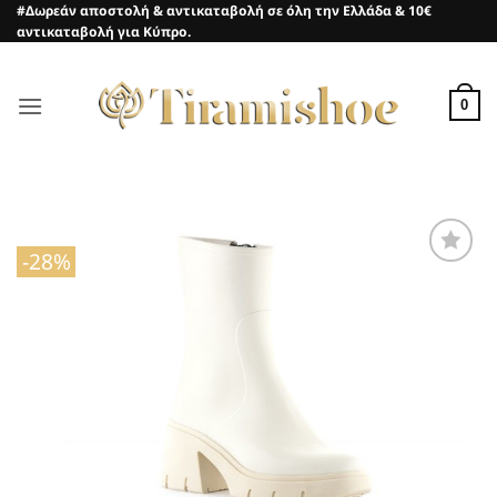
Μετάβαση
#Δωρεάν αποστολή & αντικαταβολή σε όλη την Ελλάδα & 10€
αντικαταβολή για Κύπρο.
στο
περιεχόμενο
0
-28%
Προσθήκη
στη Λίστα
Επιθυμιών