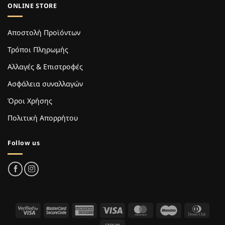
ONLINE STORE
Αποστολή Προϊόντων
Τρόποι Πληρωμής
Αλλαγές & Επιστροφές
Ασφάλεια συναλλαγών
Όροι Χρήσης
Πολιτική Απορρήτου
Follow us
Visa
MasterCard
American
Visa
MasterCard
Maestro
Dinne
2
2
Express
Club