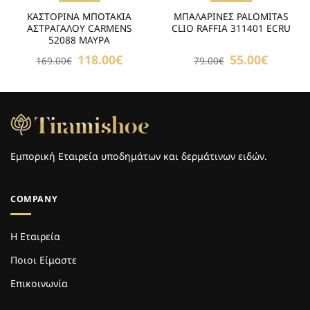
ΚΑΣΤΟΡΙΝΑ ΜΠΟΤΑΚΙΑ
ΜΠΑΛΑΡΙΝΕΣ PALOMITAS
ΑΣΤΡΑΓΑΛΟΥ CARMENS
CLIO RAFFIA 311401 ECRU
52088 ΜΑΥΡΑ
Original
118.00
€
Η
Original
55.00
€
Η
169.00
€
79.00
€
price
τρέχουσα
price
τρέχουσα
was:
τιμή
was:
τιμή
169.00€.
είναι:
79.00€.
είναι:
118.00€.
55.00€.
Εμπορική Εταιρεία υποδημάτων και δερμάτινων ειδών.
COMPANY
Η Εταιρεία
Ποιοι Είμαστε
Επικοινωνία