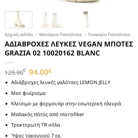
Αρχική σελίδα
/
Μοντέρνα Παπούτσια
/
Γυναικεία Παπούτσια
ΑΔΙΑΒΡΟΧEΣ ΛΕΥΚΕΣ VEGAN ΜΠΟΤΕΣ
GRAZIA 02 10020162 BLANC
Original
94.00
Η
€
€
129.90
price
τρέχουσα
was:
τιμή
Αδιάβροχες λευκές γαλότσες LEMON JELLY
129.90€.
είναι:
Ματ φινίρισμα
94.00€.
Κλείσιμο με φερμουάρ στην εσωτερική πλευρά
Μαλακός πάτος από microfiber
Τρακτερωτή TR σόλα
Ύψος τακουνιού 7 εκ.