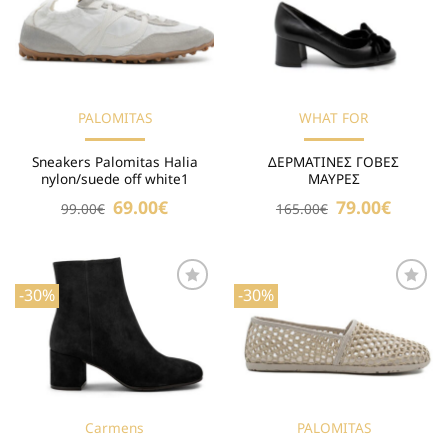
στη Λίστα
στη Λίστα
Επιθυμιών
Επιθυμιών
PALOMITAS
WHAT FOR
Sneakers Palomitas Halia
ΔΕΡΜΑΤΙΝΕΣ ΓΟΒΕΣ
nylon/suede off white1
ΜΑΥΡΕΣ
Original
69.00
€
Η
Original
79.00
€
Η
99.00
€
165.00
€
price
τρέχουσα
price
τρέχουσ
was:
τιμή
was:
τιμή
99.00€.
είναι:
165.00€.
είναι:
69.00€.
79.00€.
-30%
-30%
Προσθήκη
Προσθήκη
στη Λίστα
στη Λίστα
Επιθυμιών
Επιθυμιών
Carmens
PALOMITAS