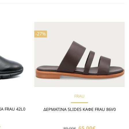
-27%
Προσθήκη
Προσθήκη
στη Λίστα
στη Λίστα
Επιθυμιών
Επιθυμιών
FRAU
Α FRAU 42L0
ΔΕΡΜΑΤΙΝΑ SLIDES ΚΑΦΕ FRAU 86V0
€
Η
Original
65.00
€
Η
89.00
€