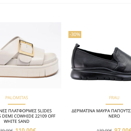
-30%
Προσθήκη
στη Λίστα
Επιθυμιών
PALOMITAS
FRAU
ΝΕΣ ΠΛΑΤΦΟΡΜΕΣ SLIDES
ΔΕΡΜΑΤΙΝΑ ΜΑΥΡΑ ΠΑΠΟΥΤΣΙ
 DEMI COWHIDE 22109 OFF
NERO
WHITE SAND
Original
110.00
€
Η
Original
97.00
39.00
€
139.00
€