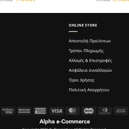
price
τρέχουσα
price
was:
τιμή
was:
139.00€.
είναι:
139.00€.
110.00€.
ONLINE STORE
Αποστολή Προϊόντων
Τρόποι Πληρωμής
Αλλαγές & Επιστροφές
Ασφάλεια συναλλαγών
Όροι Χρήσης
Πολιτική Απορρήτου
Visa
MasterCard
American
Visa
MasterCard
Maestro
Dinners
C
2
2
Express
Club
O
D