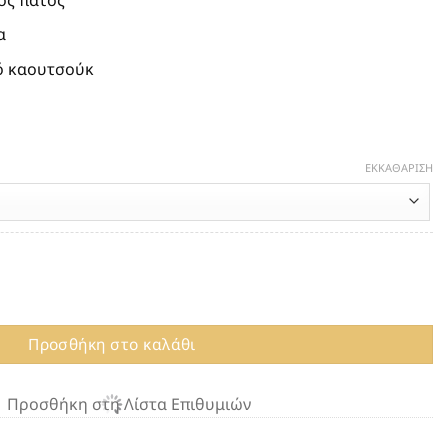
α
ό καουτσούκ
ΕΚΚΑΘΆΡΙΣΗ
RAU 28LO BIANCO ποσότητα
Προσθήκη στο καλάθι
Προσθήκη στη Λίστα Επιθυμιών