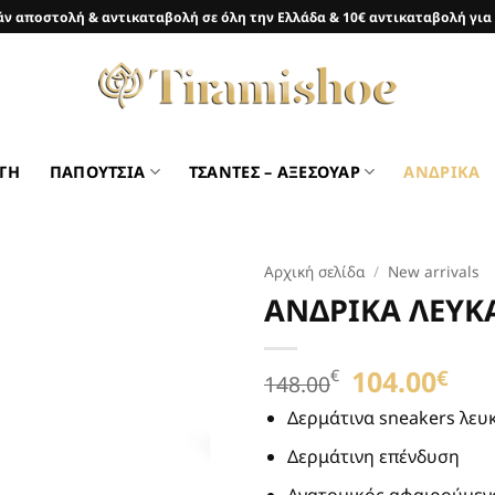
ν αποστολή & αντικαταβολή σε όλη την Ελλάδα & 10€ αντικαταβολή για
ΓΗ
ΠΑΠΟΥΤΣΙΑ
ΤΣΑΝΤΕΣ – ΑΞΕΣΟΥΑΡ
ΑΝΔΡΙΚΑ
Αρχική σελίδα
/
New arrivals
ΑΝΔΡΙΚΑ ΛΕΥΚ
Προσθήκη
στη Λίστα
Επιθυμιών
Original
104.00
Η
€
€
148.00
price
τρέ
was:
τιμή
Δερμάτινα sneakers λευ
148.00€.
είνα
Δερμάτινη επένδυση
104.
Ανατομικός αφαιρούμεν