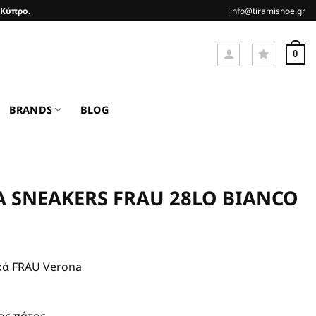
 Κύπρο.
info@tiramishoe.gr
0
BRANDS
BLOG
Α SNEAKERS FRAU 28LO BIANCO
χουσα
κά FRAU Verona
ι:
00€.
ος πάτος