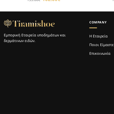
price
τρέχουσα
was:
τιμή
135.00€.
είναι:
102.00€.
COMPANY
Εμπορική Εταιρεία υποδημάτων και
Η Εταιρεία
δερμάτινων ειδών.
Ποιοι Είμαστε
Επικοινωνία