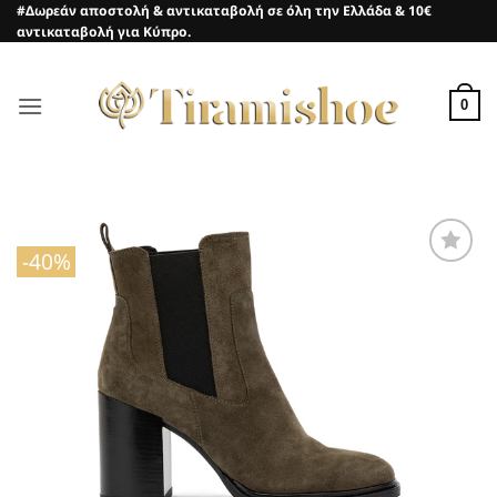
Μετάβαση
#Δωρεάν αποστολή & αντικαταβολή σε όλη την Ελλάδα & 10€
αντικαταβολή για Κύπρο.
στο
περιεχόμενο
0
-40%
Προσθήκη
στη Λίστα
Επιθυμιών