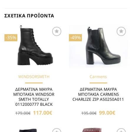
ΣΧΕΤΙΚΆ ΠΡΟΪΌΝΤΑ
-35%
-49%
Προσθήκη
Προσθήκη
στη Λίστα
στη Λίστα
Επιθυμιών
Επιθυμιών
WINDSORSMITH
Carmens
ΔΕΡΜΑΤΙΝΑ ΜΑΥΡΑ
ΔΕΡΜΑΤΙΝΑ ΜΑΥΡΑ
ΜΠΟΤΑΚΙΑ WINDSOR
ΜΠΟΤΑΚΙΑ CARMENS
SMITH TOTALLY
CHARLIZE ZIP A50250A011
0112000777 BLACK
Original
117.00
€
Η
Original
99.00
€
Η
179.00
€
195.00
€
price
τρέχουσα
price
τρέχουσ
was:
τιμή
was:
τιμή
179.00€.
είναι:
195.00€.
είναι:
117.00€.
99.00€.