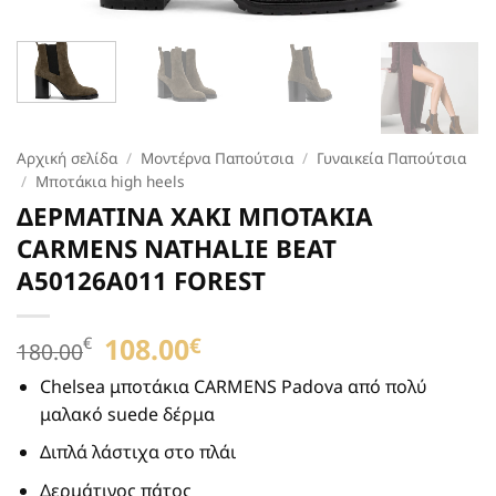
Αρχική σελίδα
/
Μοντέρνα Παπούτσια
/
Γυναικεία Παπούτσια
/
Μποτάκια high heels
ΔΕΡΜΑΤΙΝΑ XAKI ΜΠΟΤΑΚΙΑ
CARMENS NATHALIE BEAT
A50126A011 FOREST
Original
108.00
Η
€
€
180.00
price
τρέχουσα
was:
τιμή
Chelsea μποτάκια CARMENS Padova από πολύ
180.00€.
είναι:
μαλακό suede δέρμα
108.00€.
Διπλά λάστιχα στο πλάι
Δερμάτινος πάτος