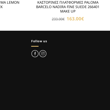
ΡΜΑ LEMON
ΚΑΣΤΟΡΙΝΕΣ ΠΛΑΤΦΟΡΜΕΣ PALOMA
CK
BARCELO NADIRA FINE SUEDE 266401
MAKE UP
Original
163.00
€
Η
233.00
€
price
τρέχουσα
was:
τιμή
233.00€.
είναι:
163.00€.
Follow us