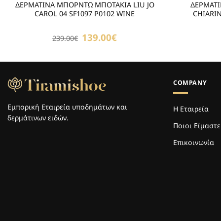
ΔΕΡΜΑΤΙΝΑ ΜΠΟΡΝΤΩ ΜΠΟΤΑΚΙΑ LIU JO
ΔΕΡΜΑΤΙ
CAROL 04 SF1097 P0102 WINE
CHIARI
Original
139.00
€
Η
239.00
€
price
τρέχουσα
was:
τιμή
239.00€.
είναι:
139.00€.
COMPANY
Εμπορική Εταιρεία υποδημάτων και
Η Εταιρεία
δερμάτινων ειδών.
Ποιοι Είμαστε
Επικοινωνία