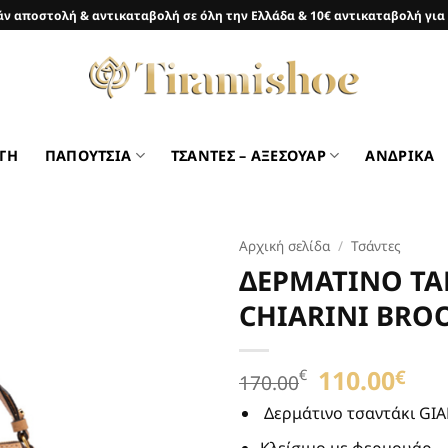
ν αποστολή & αντικαταβολή σε όλη την Ελλάδα & 10€ αντικαταβολή για
ΓΗ
ΠΑΠΟΥΤΣΙΑ
ΤΣΑΝΤΕΣ – ΑΞΕΣΟΥΑΡ
ΑΝΔΡΙΚΑ
Αρχική σελίδα
/
Τσάντες
ΔΕΡΜΑΤΙΝΟ ΤΑ
Προσθήκη
CHIARINI BRO
στη Λίστα
Επιθυμιών
Original
110.00
Η
€
€
170.00
price
τρέ
was:
τιμή
Δερμάτινο τσαντάκι GIA
170.00€.
είνα
Κλείσιμο με φερμουάρ