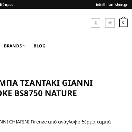
 Κύπρο.
info@tiramishoe.gr
0
BRANDS
BLOG
ΜΠΑ ΤΣΑΝΤΑΚΙ GIANNI
OKE BS8750 NATURE
χουσα
NNI CHIARINI Firenze από ανάγλυφο δέρμα ταμπά
ι: