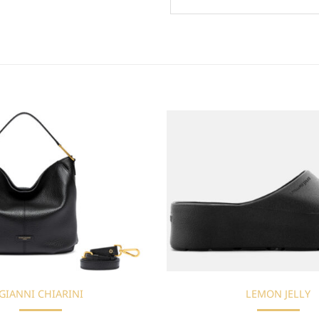
Προσθήκη
στη Λίστα
Επιθυμιών
GIANNI CHIARINI
LEMON JELLY