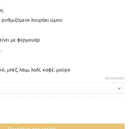
00€.
ός
, ρυθμιζόμενο λουράκι ώμου
είνει με φερμουάρ
.
ό, μπέζ, λάιμ, λαδί, καφέ, μαύρο
ΕΚΚΑΘΆΡΙΣΗ
 GIANNI CHIARINI BROOKE BS8750 NATURE ποσότητα
Προσθήκη στο καλάθι