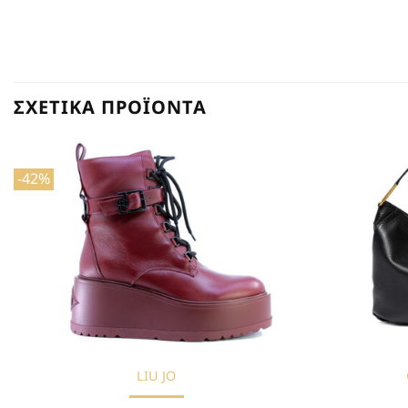
ΣΧΕΤΙΚΆ ΠΡΟΪΌΝΤΑ
-42%
Προσθήκη
στη Λίστα
Επιθυμιών
LIU JO