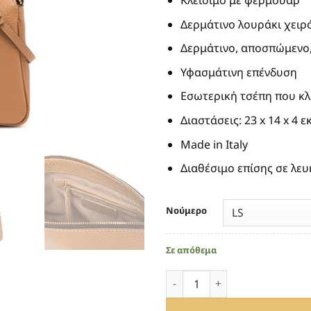
110.
Δερμάτινο λουράκι χειρ
Δερμάτινο, αποσπώμενο
Υφασμάτινη επένδυση
Εσωτερική τσέπη που κλ
Διαστάσεις: 23 x 14 x 4 εκ
Made in Italy
Διαθέσιμο επίσης σε λευκ
Νούμερο
Σε απόθεμα
ΔΕΡΜΑΤΙΝΟ ΤΑΜΠΑ ΤΣΑΝΤΑΚΙ