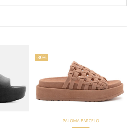
-30%
Προσθήκη
Προσθήκη
στη Λίστα
στη Λίστα
Επιθυμιών
Επιθυμιών
PALOMA BARCELO