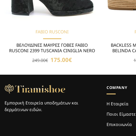
FABIO RUSCONI
ΒΕΛΟΥΔΙΝΕΣ ΜΑΥΡΕΣ ΓΟΒΕΣ FABIO
BACKLESS 
RUSCONI 2399 TUSCANIA CINIGLIA NERO
BELINDA C
Original
175.00
€
Η
249.00
€
1
price
τρέχουσα
was:
τιμή
249.00€.
είναι:
175.00€.
COMPANY
Εμπορική Εταιρεία υποδημάτων και
Η Εταιρεία
δερμάτινων ειδών.
Ποιοι Είμαστε
Επικοινωνία