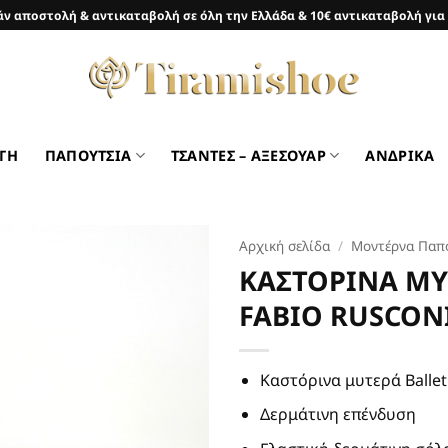
ν αποστολή & αντικαταβολή σε όλη την Ελλάδα & 10€ αντικαταβολή για
ΓΗ
ΠΑΠΟΥΤΣΙΑ
ΤΣΑΝΤΕΣ – ΑΞΕΣΟΥΑΡ
ΑΝΔΡΙΚΑ
Αρχική σελίδα
/
Μοντέρνα Παπ
ΚΑΣΤΟΡΙΝΑ ΜΥ
Προσθήκη
FABIO RUSCONI
στη Λίστα
Επιθυμιών
Καστόρινα μυτερά Ballet
Δερμάτινη επένδυση