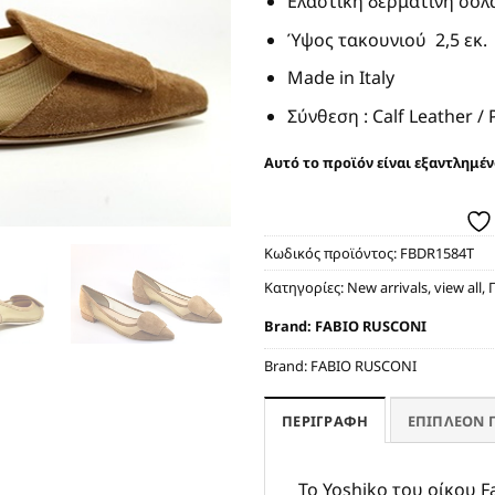
Ελαστική δερμάτινη σόλ
Ύψος τακουνιού 2,5 εκ.
Made in Italy
Σύνθεση : Calf Leather /
Αυτό το προϊόν είναι εξαντλημέν
Κωδικός προϊόντος:
FBDR1584T
Κατηγορίες:
New arrivals
,
view all
,
Brand:
FABIO RUSCONI
Brand:
FABIO RUSCONI
ΠΕΡΙΓΡΑΦΉ
ΕΠΙΠΛΈΟΝ 
Το Yoshiko του οίκου F