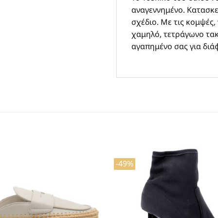
αναγεννημένο. Κατασκε
σχέδιο. Με τις κομψές,
χαμηλό, τετράγωνο τακο
αγαπημένο σας για διά
-49%
Προσθήκη
στη Λίστα
Επιθυμιών