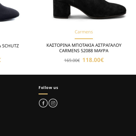
Carmens
ΚΑΣΤΟΡΙΝΑ ΜΠΟΤΑΚΙΑ ΑΣΤΡΑΓΑΛΟΥ
Α SCHUTZ
CARMENS 52088 ΜΑΥΡΑ
€
Η
Original
118.00
€
Η
169.00
€
τρέχουσα
price
τρέχουσα
τιμή
was:
τιμή
είναι:
169.00€.
είναι:
99.00€.
118.00€.
Follow us