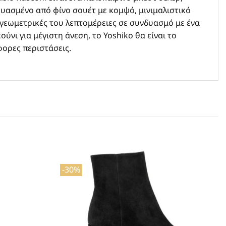
υασμένο από φίνο σουέτ με κομψό, μινιμαλιστικό
 γεωμετρικές του λεπτομέρειες σε συνδυασμό με ένα
ύνι για μέγιστη άνεση, το Yoshiko θα είναι το
φορες περιστάσεις.
-30%
Προσθήκη
Προσθήκη
στη Λίστα
στη Λίστα
Επιθυμιών
Επιθυμιών