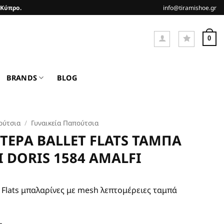
 Κύπρο.
info@tiramishoe.gr
0
BRANDS
BLOG
ούτσια
/
Γυναικεία Παπούτσια
ΤΕΡΑ BALLET FLATS ΤΑΜΠΑ
 DORIS 1584 AMALFI
 Flats μπαλαρίνες με mesh λεπτομέρειες ταμπά