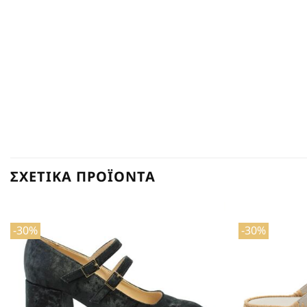
ΣΧΕΤΙΚΆ ΠΡΟΪΌΝΤΑ
-30%
-30%
Προσθήκη
στη Λίστα
Επιθυμιών