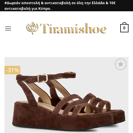
Μετάβαση
#Δωρεάν αποστολή & αντικαταβολή σε όλη την Ελλάδα & 10€
αντικαταβολή για Κύπρο.
στο
περιεχόμενο
0
-31%
Προσθήκη
στη Λίστα
Επιθυμιών