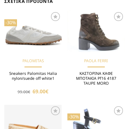
ΣΧΕΤΙΚΆ ΠΡΟΪΌΝΤΑ
-30%
Προσθήκη
Προσθήκη
στη Λίστα
στη Λίστα
Επιθυμιών
Επιθυμιών
PALOMITAS
PAOLA FERRI
Sneakers Palomitas Halia
ΚΑΣΤΟΡΙΝΑ KΑΦΕ
nylon/suede off white1
ΜΠΟΤΑΚΙΑ Pf16 4187
TAUPE MORO
Original
69.00
€
Η
99.00
€
price
τρέχουσα
was:
τιμή
99.00€.
είναι:
69.00€.
-30%
Προσθήκη
Προσθήκη
στη Λίστα
στη Λίστα
Επιθυμιών
Επιθυμιών