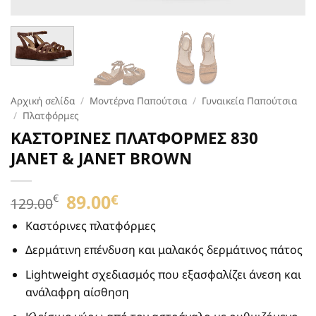
Αρχική σελίδα
/
Μοντέρνα Παπούτσια
/
Γυναικεία Παπούτσια
/
Πλατφόρμες
ΚΑΣΤΟΡΙΝΕΣ ΠΛΑΤΦΟΡΜΕΣ 830
JANET & JANET BROWN
Original
89.00
Η
€
€
129.00
price
τρέχουσα
was:
τιμή
Καστόρινες πλατφόρμες
129.00€.
είναι:
Δερμάτινη επένδυση και μαλακός δερμάτινος πάτος
89.00€.
Lightweight σχεδιασμός που εξασφαλίζει άνεση και
ανάλαφρη αίσθηση