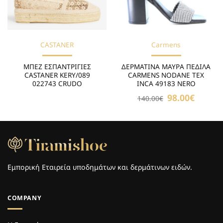
CASTANER
Carmens
ΜΠΕΖ ΕΣΠΑΝΤΡΙΓΙΕΣ
ΔΕΡΜΑΤΙΝΑ ΜΑΥΡΑ ΠΕΔΙΛΑ
CASTANER KERY/089
CARMENS NODANE TEX
022743 CRUDO
INCA 49183 NERO
Original
98.00
€
Η
140.00
€
price
τρέχουσ
was:
τιμή
140.00€.
είναι:
98.00€.
Εμπορική Εταιρεία υποδημάτων και δερμάτινων ειδών.
COMPANY