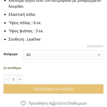
Κλείσιμο γύρω από τον αστράγαλο με ρυθμιζόμενο
λουράκι
Ελαστική σόλα
Ύψος σόλας : 6 εκ.
Ύψος φιάπας : 3 εκ.
Σύνθεση : Leather
ΕΚΚΑΘΆΡΙΣΗ
Νούμερο
Σε απόθεμα
ΚΑΣΤΟΡΙΝΕΣ ΠΛΑΤΦΟΡΜΕΣ 830 JANET & JANET BROWN ποσό
Προσθήκη στο καλάθι
Προσθήκη στη Λίστα Επιθυμιών