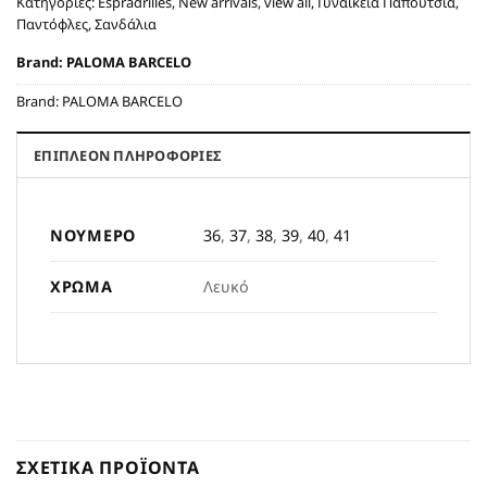
Κατηγορίες:
Espradrilles
,
New arrivals
,
view all
,
Γυναικεία Παπούτσια
,
Παντόφλες
,
Σανδάλια
Brand:
PALOMA BARCELO
Brand:
PALOMA BARCELO
ΕΠΙΠΛΈΟΝ ΠΛΗΡΟΦΟΡΊΕΣ
ΝΟΎΜΕΡΟ
36
,
37
,
38
,
39
,
40
,
41
ΧΡΏΜΑ
Λευκό
ΣΧΕΤΙΚΆ ΠΡΟΪΌΝΤΑ