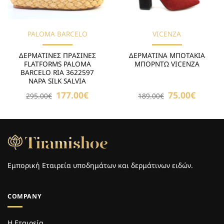
PALOMA BARCELO
VICENZA
ΔΕΡΜΑΤΙΝΕΣ ΠΡΑΣΙΝΕΣ
ΔΕΡΜΑΤΙΝΑ ΜΠΟΤΑΚΙΑ
FLATFORMS PALOMA
ΜΠΟΡΝΤΩ VICENZA
BARCELO RIA 3622597
NAPA SILK SALVIA
Original
177.00
€
Η
Original
75.00
€
Η
295.00
€
189.00
€
price
τρέχουσα
price
τρέχουσ
was:
τιμή
was:
τιμή
295.00€.
είναι:
189.00€.
είναι:
177.00€.
75.00€.
Εμπορική Εταιρεία υποδημάτων και δερμάτινων ειδών.
COMPANY
Η Εταιρεία