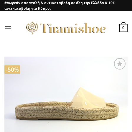
Μετάβαση
#Δωρεάν αποστολή & αντικαταβολή σε όλη την Ελλάδα & 10€
αντικαταβολή για Κύπρο.
στο
περιεχόμενο
0
-50%
Προσθήκη
στη Λίστα
Επιθυμιών