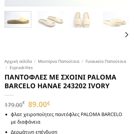
Αρχική σελίδα
/
Μοντέρνα Παπούτσια
/
Γυναικεία Παπούτσια
/
Espradrilles
ΠΑΝΤΟΦΛΕΣ ΜΕ ΣΧΟΙΝΙ PALOMA
BARCELO HANAE 243202 IVORY
Original
89.00
Η
€
€
179.00
price
τρέχουσα
was:
τιμή
φλατ χειροποίητες παντόφλες PALOMA BARCELO
179.00€.
είναι:
με διαφάνεια
89.00€.
Δερμάτινη επένδυση