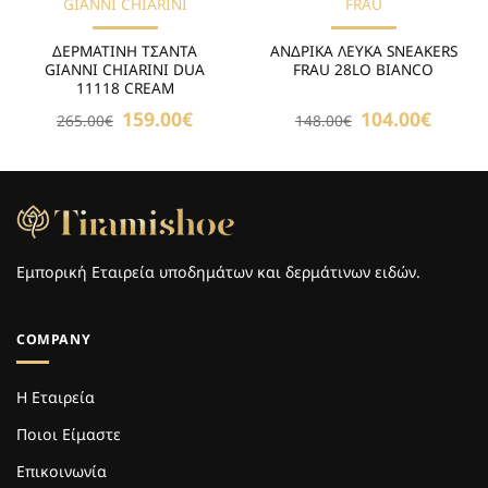
GIANNI CHIARINI
FRAU
ΔΕΡΜΑΤΙΝΗ ΤΣΑΝΤΑ
ΑΝΔΡΙΚΑ ΛΕΥΚΑ SNEAKERS
GIANNI CHIARINI DUA
FRAU 28LO BIANCO
11118 CREAM
Original
159.00
€
Η
Original
104.00
€
Η
265.00
€
148.00
€
price
τρέχουσα
price
τρέχου
was:
τιμή
was:
τιμή
265.00€.
είναι:
148.00€.
είναι:
159.00€.
104.00€
Εμπορική Εταιρεία υποδημάτων και δερμάτινων ειδών.
COMPANY
Η Εταιρεία
Ποιοι Είμαστε
Επικοινωνία