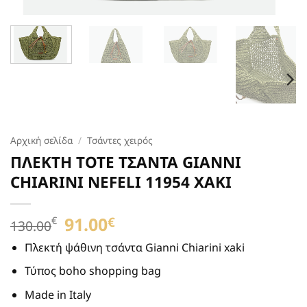
Αρχική σελίδα
/
Τσάντες χειρός
ΠΛΕΚΤΗ TOTE ΤΣΑΝΤΑ GIANNI
CHIARINI NEFELI 11954 XAKI
Original
91.00
Η
€
€
130.00
price
τρέχουσα
was:
τιμή
Πλεκτή ψάθινη τσάντα Gianni Chiarini xaki
130.00€.
είναι:
Τύπος boho shopping bag
91.00€.
Made in Italy