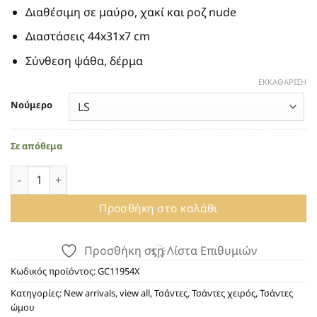
Διαθέσιμη σε μαύρο, χακί και ροζ nude
Διαστάσεις 44x31x7 cm
Σύνθεση ψάθα, δέρμα
ΕΚΚΑΘΆΡΙΣΗ
Νούμερο
Σε απόθεμα
ΠΛΕΚΤΗ TOTE ΤΣΑΝΤΑ GIANNI CHIARINI NEFELI 11954 XAKI
Προσθήκη στο καλάθι
Προσθήκη στη Λίστα Επιθυμιών
Κωδικός προϊόντος:
GC11954X
Κατηγορίες:
New arrivals
,
view all
,
Τσάντες
,
Τσάντες χειρός
,
Τσάντες
ώμου