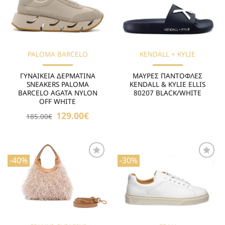
Επιθυμιών
Επιθυμιών
PALOMA BARCELO
KENDALL + KYLIE
ΓΥΝΑΙΚΕΙΑ ΔΕΡΜΑΤΙΝΑ
ΜΑΥΡΕΣ ΠΑΝΤΟΦΛΕΣ
SNEAKERS PALOMA
KENDALL & KYLIE ELLIS
BARCELO AGATA NYLON
80207 BLACK/WHITE
OFF WHITE
Original
129.00
€
Η
185.00
€
price
τρέχουσα
was:
τιμή
185.00€.
είναι:
129.00€.
-40%
-30%
Προσθήκη
Προσθήκη
στη Λίστα
στη Λίστα
Επιθυμιών
Επιθυμιών