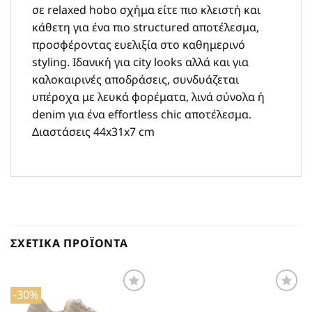
σε relaxed hobo σχήμα είτε πιο κλειστή και
κάθετη για ένα πιο structured αποτέλεσμα,
προσφέροντας ευελιξία στο καθημερινό
styling. Ιδανική για city looks αλλά και για
καλοκαιρινές αποδράσεις, συνδυάζεται
υπέροχα με λευκά φορέματα, λινά σύνολα ή
denim για ένα effortless chic αποτέλεσμα.
Διαστάσεις 44x31x7 cm
ΣΧΕΤΙΚΆ ΠΡΟΪΌΝΤΑ
-30%
Προσθήκη
Προσθήκη
στη Λίστα
στη Λίστα