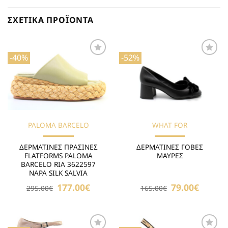
ΣΧΕΤΙΚΆ ΠΡΟΪΌΝΤΑ
-40%
-52%
Προσθήκη
Προσθήκη
στη Λίστα
στη Λίστα
Επιθυμιών
Επιθυμιών
PALOMA BARCELO
WHAT FOR
ΔΕΡΜΑΤΙΝΕΣ ΠΡΑΣΙΝΕΣ
ΔΕΡΜΑΤΙΝΕΣ ΓΟΒΕΣ
FLATFORMS PALOMA
ΜΑΥΡΕΣ
BARCELO RIA 3622597
NAPA SILK SALVIA
Original
177.00
€
Η
Original
79.00
€
Η
295.00
€
165.00
€
price
τρέχουσα
price
τρέχουσ
was:
τιμή
was:
τιμή
295.00€.
είναι:
165.00€.
είναι:
177.00€.
79.00€.