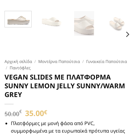
Αρχική σελίδα
/
Μοντέρνα Παπούτσια
/
Γυναικεία Παπούτσια
/
Παντόφλες
VEGAN SLIDES ΜΕ ΠΛΑΤΦΟΡΜΑ
SUNNY LEMON JELLY SUNNY/WARM
GREY
Original
35.00
Η
€
€
50.00
price
τρέχουσα
was:
τιμή
Πλατφόρμες με μονή φάσα από PVC,
50.00€.
είναι:
συμμορφωμένα με τα ευρωπαϊκά πρότυπα υγείας
35.00€.