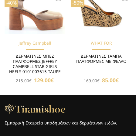
-40%
-50%
Προσθήκη
Προσθήκη
στη Λίστα
στη Λίστα
Επιθυμιών
Επιθυμιών
Jeffrey Campbell
WHAT FOR
ΔΕΡΜΑΤΙΝΕΣ ΜΠΕΖ
ΔΕΡΜΑΤΙΝΕΣ ΤΑΜΠΑ
ΠΛΑΤΦΟΡΜΕΣ JEFFREY
ΠΛΑΤΦΟΡΜΕΣ ΜΕ ΦΕΛΛΟ
CAMPBELL STAR GIRLS
HEELS 0101003615 TAUPE
Original
129.00
€
Η
Original
85.00
€
Η
215.00
€
169.00
€
price
τρέχουσα
price
τρέχουσ
was:
τιμή
was:
τιμή
215.00€.
είναι:
169.00€.
είναι:
129.00€.
85.00€.
Εμπορική Εταιρεία υποδημάτων και δερμάτινων ειδών.