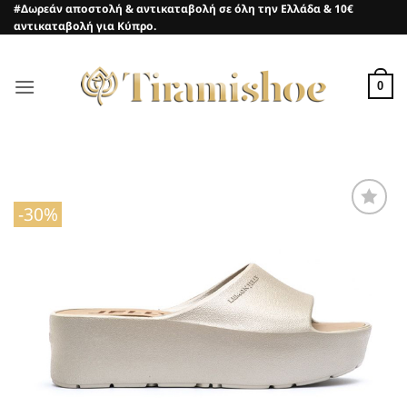
Μετάβαση
#Δωρεάν αποστολή & αντικαταβολή σε όλη την Ελλάδα & 10€
αντικαταβολή για Κύπρο.
στο
περιεχόμενο
0
-30%
Προσθήκη
στη Λίστα
Επιθυμιών