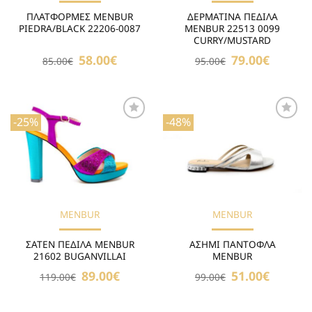
ΠΛΑΤΦΟΡΜΕΣ MENBUR
ΔΕΡΜΑΤΙΝΑ ΠΕΔΙΛΑ
PIEDRA/BLACK 22206-0087
MENBUR 22513 0099
CURRY/MUSTARD
Original
58.00
€
Η
Original
79.00
€
Η
85.00
€
95.00
€
price
τρέχουσα
price
τρέχουσα
was:
τιμή
was:
τιμή
85.00€.
είναι:
95.00€.
είναι:
58.00€.
79.00€.
-25%
-48%
Προσθήκη
Προσθήκη
στη Λίστα
στη Λίστα
Επιθυμιών
Επιθυμιών
MENBUR
MENBUR
ΣΑΤΕΝ ΠΕΔΙΛΑ ΜENBUR
ΑΣΗΜΙ ΠΑΝΤΟΦΛΑ
21602 BUGANVILLAI
MENBUR
Original
89.00
€
Η
Original
51.00
€
Η
119.00
€
99.00
€
price
τρέχουσα
price
τρέχουσα
was:
τιμή
was:
τιμή
119.00€.
είναι:
99.00€.
είναι:
89.00€.
51.00€.