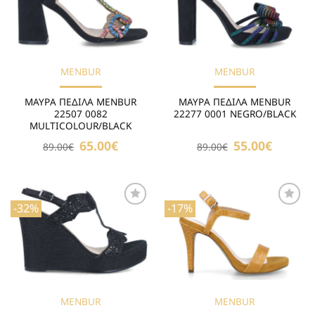
Επιθυμιών
Επιθυμιών
MENBUR
MENBUR
ΜΑΥΡΑ ΠΕΔΙΛΑ MENBUR
ΜΑΥΡΑ ΠΕΔΙΛΑ MENBUR
22507 0082
22277 0001 NEGRO/BLACK
MULTICOLOUR/BLACK
Original
65.00
€
Η
Original
55.00
€
Η
89.00
€
89.00
€
price
τρέχουσα
price
τρέχουσα
was:
τιμή
was:
τιμή
89.00€.
είναι:
89.00€.
είναι:
65.00€.
55.00€.
-32%
-17%
Προσθήκη
Προσθήκη
στη Λίστα
στη Λίστα
Επιθυμιών
Επιθυμιών
MENBUR
MENBUR