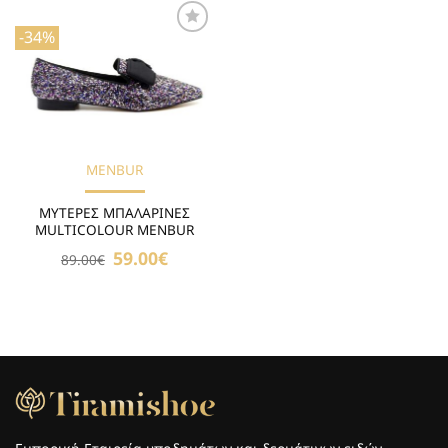
-34%
Προσθήκη
στη Λίστα
Επιθυμιών
MENBUR
ΜΥΤΕΡΕΣ ΜΠΑΛΑΡΙΝΕΣ
MULTICOLOUR MENBUR
Original
59.00
€
Η
89.00
€
price
τρέχουσα
was:
τιμή
89.00€.
είναι:
59.00€.