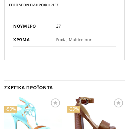
ΕΠΙΠΛΈΟΝ ΠΛΗΡΟΦΟΡΊΕΣ
ΝΟΎΜΕΡΟ
37
ΧΡΏΜΑ
Fuxia, Multicolour
ΣΧΕΤΙΚΆ ΠΡΟΪΌΝΤΑ
-50%
-29%
Προσθήκη
Προσθήκη
στη Λίστα
στη Λίστα
Επιθυμιών
Επιθυμιών