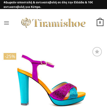
Μετάβαση
#Δωρεάν αποστολή & αντικαταβολή σε όλη την Ελλάδα & 10€
αντικαταβολή για Κύπρο.
στο
περιεχόμενο
0
-25%
Προσθήκη
στη Λίστα
Επιθυμιών