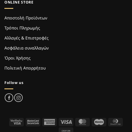
ONLINE STORE
Αποστολή Προϊόντων
Τρόποι Πληρωμής
Αλλαγές & Επιστροφές
Ασφάλεια συναλλαγών
Όροι Χρήσης
Πολιτική Απορρήτου
Follow us
Visa
MasterCard
American
Visa
MasterCard
Maestro
Dinne
2
2
Express
Club
Cash