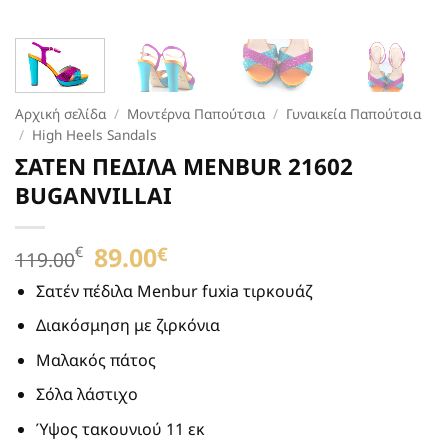
Αρχική σελίδα
/
Μοντέρνα Παπούτσια
/
Γυναικεία Παπούτσια
/
High Heels Sandals
ΣΑΤΕΝ ΠΕΔΙΛΑ ΜENBUR 21602
BUGANVILLAI
Original
89.00
Η
€
€
119.00
price
τρέχουσα
was:
τιμή
Σατέν πέδιλα Menbur fuxia τιρκουάζ
119.00€.
είναι:
Διακόσμηση με ζιρκόνια
89.00€.
Μαλακός πάτος
Σόλα λάστιχο
Ύψος τακουνιού 11 εκ