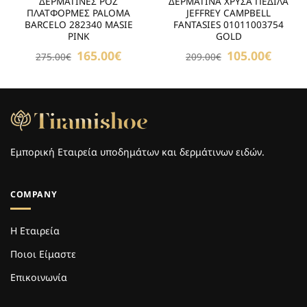
ΔΕΡΜΑΤΙΝΕΣ POZ
ΔΕΡΜΑΤΙΝΑ ΧΡΥΣΑ ΠΕΔΙΛΑ
ΠΛΑΤΦΟΡΜΕΣ PALOMA
JEFFREY CAMPBELL
BARCELO 282340 MASIE
FANTASIES 01011003754
PINK
GOLD
Original
165.00
€
Η
Original
105.00
€
Η
275.00
€
209.00
€
price
τρέχουσα
price
τρέχου
was:
τιμή
was:
τιμή
275.00€.
είναι:
209.00€.
είναι:
165.00€.
105.00€
Εμπορική Εταιρεία υποδημάτων και δερμάτινων ειδών.
COMPANY
Η Εταιρεία
Ποιοι Είμαστε
Επικοινωνία