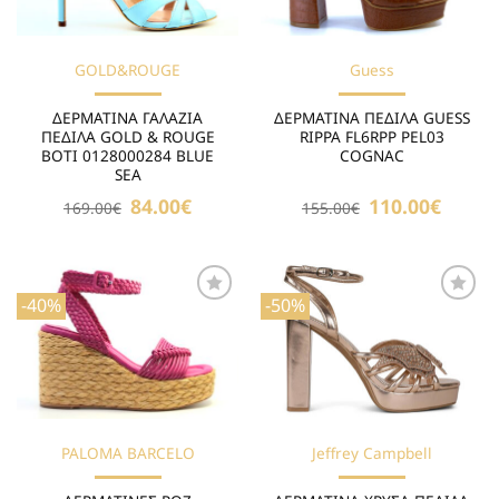
GOLD&ROUGE
Guess
ΔΕΡΜΑΤΙΝΑ ΓΑΛΑΖΙΑ
ΔΕΡΜΑΤΙΝΑ ΠΕΔΙΛΑ GUESS
ΠΕΔΙΛΑ GOLD & ROUGE
RIPPA FL6RPP PEL03
BOTI 0128000284 BLUE
COGNAC
SEA
Original
84.00
€
Η
Original
110.00
€
Η
169.00
€
155.00
€
price
τρέχουσα
price
τρέχου
was:
τιμή
was:
τιμή
169.00€.
είναι:
155.00€.
είναι:
84.00€.
110.00€
-40%
-50%
Προσθήκη
Προσθήκη
στη Λίστα
στη Λίστα
Επιθυμιών
Επιθυμιών
PALOMA BARCELO
Jeffrey Campbell