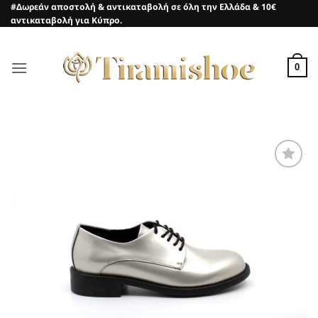
Μετάβαση
#Δωρεάν αποστολή & αντικαταβολή σε όλη την Ελλάδα & 10€
αντικαταβολή για Κύπρο.
στο
περιεχόμενο
0
Προσθήκη
στη Λίστα
Επιθυμιών