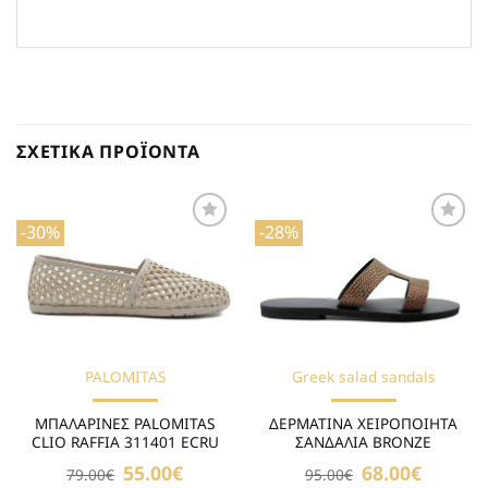
ΣΧΕΤΙΚΆ ΠΡΟΪΌΝΤΑ
-30%
-28%
Προσθήκη
Προσθήκη
στη Λίστα
στη Λίστα
Επιθυμιών
Επιθυμιών
PALOMITAS
Greek salad sandals
ΜΠΑΛΑΡΙΝΕΣ PALOMITAS
ΔΕΡΜΑΤΙΝΑ ΧΕΙΡΟΠΟΙΗΤΑ
CLIO RAFFIA 311401 ECRU
ΣΑΝΔΑΛΙΑ BRONZE
Original
55.00
€
Η
Original
68.00
€
Η
79.00
€
95.00
€
price
τρέχουσα
price
τρέχουσα