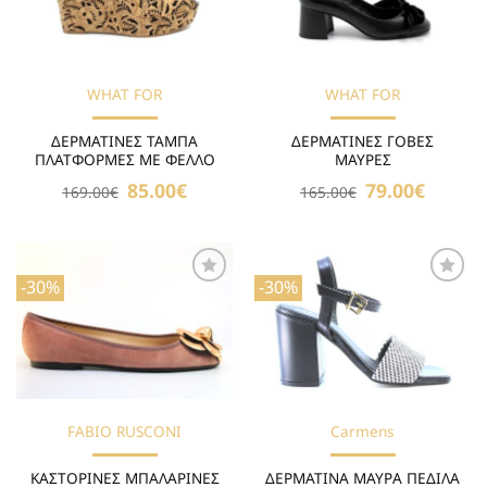
WHAT FOR
WHAT FOR
ΔΕΡΜΑΤΙΝΕΣ ΤΑΜΠΑ
ΔΕΡΜΑΤΙΝΕΣ ΓΟΒΕΣ
ΠΛΑΤΦΟΡΜΕΣ ΜΕ ΦΕΛΛΟ
ΜΑΥΡΕΣ
Original
85.00
€
Η
Original
79.00
€
Η
169.00
€
165.00
€
price
τρέχουσα
price
τρέχουσ
was:
τιμή
was:
τιμή
169.00€.
είναι:
165.00€.
είναι:
85.00€.
79.00€.
-30%
-30%
Προσθήκη
Προσθήκη
στη Λίστα
στη Λίστα
Επιθυμιών
Επιθυμιών
FABIO RUSCONI
Carmens
ΚΑΣΤΟΡΙΝΕΣ ΜΠΑΛΑΡΙΝΕΣ
ΔΕΡΜΑΤΙΝΑ ΜΑΥΡΑ ΠΕΔΙΛΑ