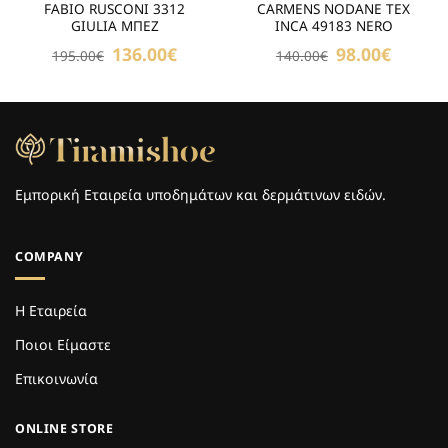
FABIO RUSCONI 3312
CARMENS NODANE TEX
GIULIA ΜΠΕΖ
INCA 49183 NERO
Original
136.00
€
Η
Original
98.00
€
Η
195.00
€
140.00
€
price
τρέχουσα
price
τρέχουσ
was:
τιμή
was:
τιμή
195.00€.
είναι:
140.00€.
είναι:
136.00€.
98.00€.
Εμπορική Εταιρεία υποδημάτων και δερμάτινων ειδών.
COMPANY
Η Εταιρεία
Ποιοι Είμαστε
Επικοινωνία
ONLINE STORE