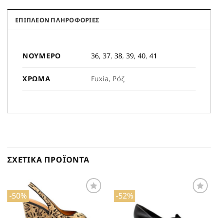
ΕΠΙΠΛΈΟΝ ΠΛΗΡΟΦΟΡΊΕΣ
ΝΟΎΜΕΡΟ
36
,
37
,
38
,
39
,
40
,
41
ΧΡΏΜΑ
Fuxia, Ρόζ
ΣΧΕΤΙΚΆ ΠΡΟΪΌΝΤΑ
-50%
-52%
Προσθήκη
Προσθήκη
στη Λίστα
στη Λίστα
Επιθυμιών
Επιθυμιών