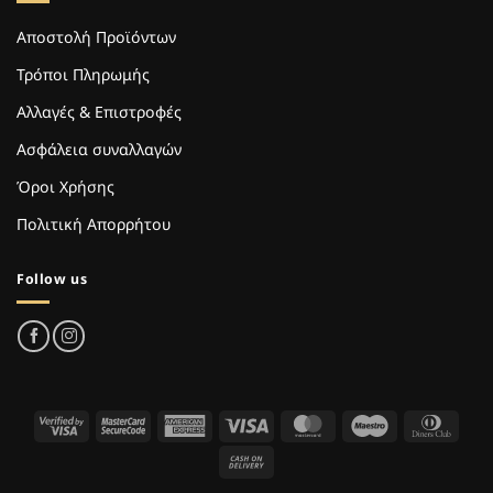
Αποστολή Προϊόντων
Τρόποι Πληρωμής
Αλλαγές & Επιστροφές
Ασφάλεια συναλλαγών
Όροι Χρήσης
Πολιτική Απορρήτου
Follow us
Visa
MasterCard
American
Visa
MasterCard
Maestro
Dinne
2
2
Express
Club
Cash
On