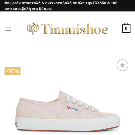
Μετάβαση
#Δωρεάν αποστολή & αντικαταβολή σε όλη την Ελλάδα & 10€
αντικαταβολή για Κύπρο.
στο
περιεχόμενο
0
-30%
Προσθήκη
στη Λίστα
Επιθυμιών