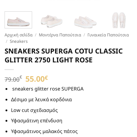
Αρχική σελίδα
/
Μοντέρνα Παπούτσια
/
Γυναικεία Παπούτσια
/
Sneakers
SNEAKERS SUPERGA COTU CLASSIC
GLITTER 2750 LIGHT ROSE
Original
55.00
Η
€
€
79.00
price
τρέχουσα
was:
τιμή
sneakers glitter rose SUPERGA
79.00€.
είναι:
Δέσιμο με λευκά κορδόνια
55.00€.
Low cut σχεδιασμός
Υφασμάτινη επένδυση
Υφασμάτινος μαλακός πάτος